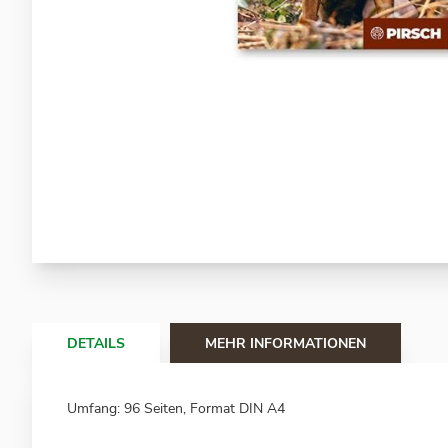
Zum
Anfang
der
Bildergalerie
springen
DETAILS
MEHR INFORMATIONEN
Umfang: 96 Seiten, Format DIN A4