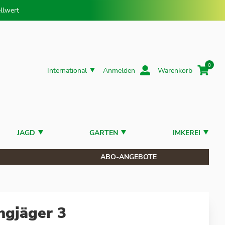
llwert
0
International
Anmelden
Warenkorb
JAGD
GARTEN
IMKEREI
ABO-ANGEBOTE
ngjäger 3