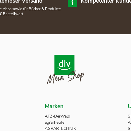
tenloser Versand
Kompetenter Kunde
lle Abos sowie für Bücher & Produkte
€ Bestellwert
Marken
U
AFZ-DerWald
S
agrarheute
A
AGRARTECHNIK
S