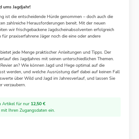
d ums Jagdjahr!
ng ist die entscheidende Hürde genommen – doch auch die
ten zahlreiche Herausforderungen bereit. Mit der neuen
iten wir frischgebackene Jagdscheinabsolventen erfolgreich
h für praxiserfahrene Jäger noch die eine oder andere
bietet jede Menge praktischer Anleitungen und Tipps. Der
erlauf des Jagdjahres mit seinen unterschiedlichen Themen.
Revier an? Wie können Jagd und Hege optimal auf die
st werden, und welche Ausrüstung darf dabei auf keinen Fall
nswerte über Wild und Jagd im Jahresverlauf, und lassen Sie
er verzaubern.
 Artikel für nur
12,50 €
r mit Ihren Zugangsdaten ein.