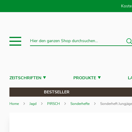
Direkt
Koste
S
Suche
ZEITSCHRIFTEN
PRODUKTE
L
BESTSELLER
Home
Jagd
PIRSCH
Sonderhefte
Sonderheft Jungjäge
Zum
Ende