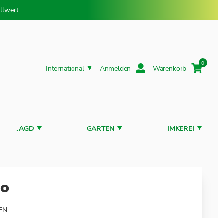
llwert
0
International
Anmelden
Warenkorb
JAGD
GARTEN
IMKEREI
bo
EN.