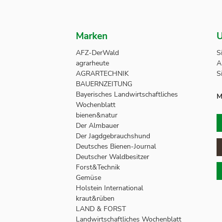
Marken
U
AFZ-DerWald
S
agrarheute
A
AGRARTECHNIK
S
BAUERNZEITUNG
Bayerisches Landwirtschaftliches
M
Wochenblatt
bienen&natur
Der Almbauer
Der Jagdgebrauchshund
Deutsches Bienen-Journal
Deutscher Waldbesitzer
Forst&Technik
Gemüse
Holstein International
kraut&rüben
LAND & FORST
Landwirtschaftliches Wochenblatt