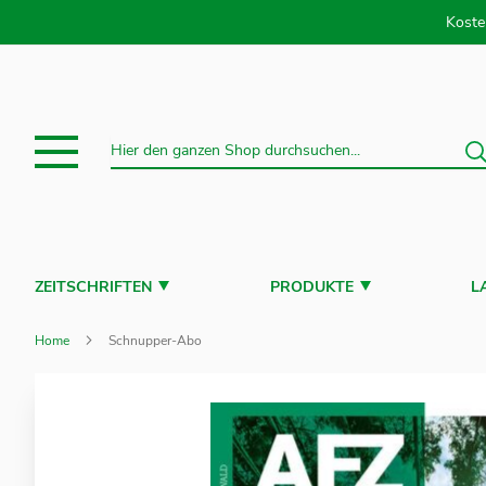
Direkt
Koste
S
Suche
ZEITSCHRIFTEN
PRODUKTE
L
Home
Schnupper-Abo
Zum
Ende
der
Bildergalerie