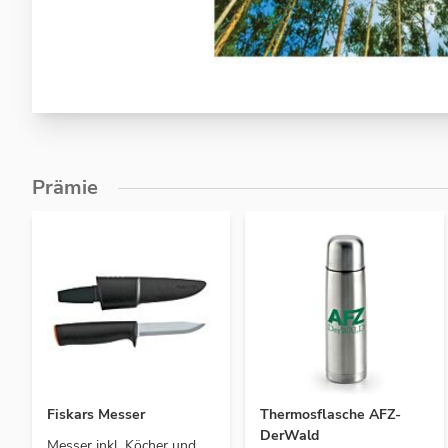
Zum
Anfang
der
Bildergalerie
springen
Prämie
Fiskars Messer
Thermosflasche AFZ-
DerWald
Messer inkl. Köcher und