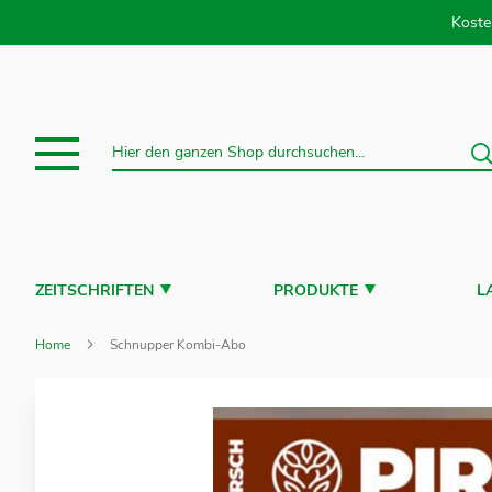
Direkt
Koste
S
Suche
ZEITSCHRIFTEN
PRODUKTE
L
Home
Schnupper Kombi-Abo
Zum
Ende
der
Bildergalerie