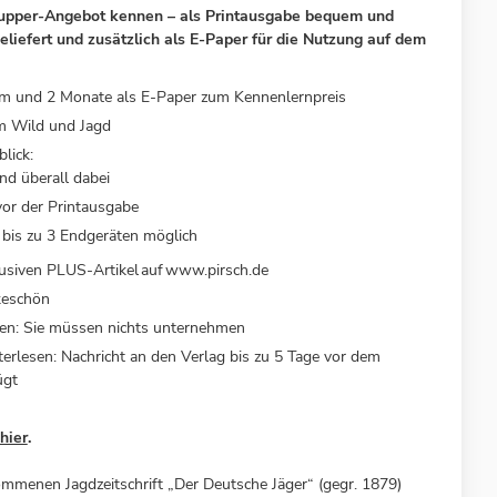
upper-Angebot kennen
– als Printausgabe bequem und
liefert und zusätzlich als E-Paper für die Nutzung auf dem
rm und 2 Monate als E-Paper zum Kennenlernpreis
m Wild und Jagd
blick:
nd überall dabei
 vor der Printausgabe
f bis zu 3 Endgeräten möglich
usiven PLUS-Artikel
auf
www.pirsch.de
keschön
sen: Sie müssen nichts unternehmen
erlesen: Nachricht an den Verlag bis zu 5 Tage vor dem
ügt
hier
.
menen Jagdzeitschrift „Der Deutsche Jäger“ (gegr. 1879)