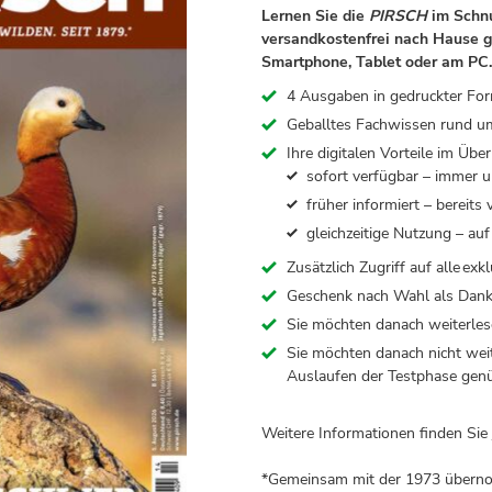
Lernen Sie die
PIRSCH
im Schn
versandkostenfrei nach Hause ge
Smartphone, Tablet oder am PC.
4 Ausgaben in gedruckter Fo
Geballtes Fachwissen rund u
Ihre digitalen Vorteile im Über
sofort verfügbar – immer u
früher informiert – bereits
gleichzeitige Nutzung – au
Zusätzlich Zugriff auf alle
exkl
Geschenk nach Wahl als Dan
Sie möchten danach weiterle
Sie möchten danach nicht weit
Auslaufen der Testphase gen
Weitere Informationen finden Sie
*Gemeinsam mit der 1973 übernom