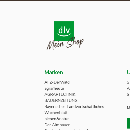
Marken
U
AFZ-DerWald
S
agrarheute
A
AGRARTECHNIK
S
BAUERNZEITUNG
Bayerisches Landwirtschaftliches
M
Wochenblatt
bienen&natur
Der Almbauer