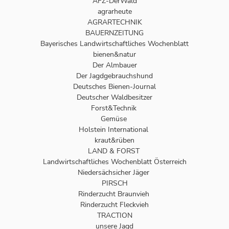
AFZ-DerWald
agrarheute
AGRARTECHNIK
BAUERNZEITUNG
Bayerisches Landwirtschaftliches Wochenblatt
bienen&natur
Der Almbauer
Der Jagdgebrauchshund
Deutsches Bienen-Journal
Deutscher Waldbesitzer
Forst&Technik
Gemüse
Holstein International
kraut&rüben
LAND & FORST
Landwirtschaftliches Wochenblatt Österreich
Niedersächsicher Jäger
PIRSCH
Rinderzucht Braunvieh
Rinderzucht Fleckvieh
TRACTION
unsere Jagd